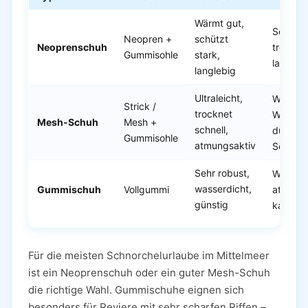
Wärmt gut,
Schwere
Neopren +
schützt
Neoprenschuh
trockne
Gummisohle
stark,
langsa
langlebig
Ultraleicht,
Wenige
Strick /
trocknet
Wärmes
Mesh-Schuh
Mesh +
schnell,
dünner
Gummisohle
atmungsaktiv
Sohle
Sehr robust,
Wenig
wasserdicht,
Gummischuh
Vollgummi
atmungs
günstig
kann d
Für die meisten Schnorchelurlaube im Mittelmeer
ist ein Neoprenschuh oder ein guter Mesh-Schuh
die richtige Wahl. Gummischuhe eignen sich
besonders für Reviere mit sehr scharfen Riffen –