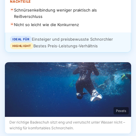
NACHTEILE
Schnürsenkelbindung weniger praktisch als
Reißverschluss
Nicht so leicht wie die Konkurrenz
Einsteiger und preisbewusste Schnorchler
IDEAL FÜR
Bestes Preis-Leistungs-Verhältnis
HIGHLIGHT
Pexels
Der richtige Badeschuh sitzt eng und verrutscht unter Wasser nicht –
wichtig für komfortables Schnorcheln.