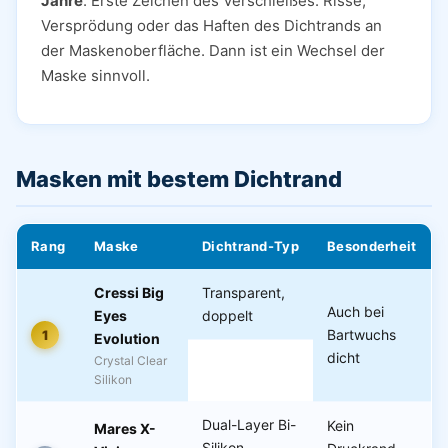
Jahre
. Erste Zeichen des Verschleißes: Risse,
Versprödung oder das Haften des Dichtrands an
der Maskenoberfläche. Dann ist ein Wechsel der
Maske sinnvoll.
Masken mit bestem Dichtrand
Rang
Maske
Dichtrand-Typ
Besonderheit
Cressi Big
Transparent,
Auch bei
Eyes
doppelt
Bartwuchs
1
Evolution
dicht
Crystal Clear
Silikon
Dual-Layer Bi-
Kein
Mares X-
Silikon