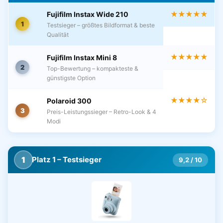
★★★★★
Fujifilm Instax Wide 210
1
Testsieger – größtes Bildformat & beste
Qualität
★★★★★
Fujifilm Instax Mini 8
2
Top-Bewertung – kompakteste &
günstigste Option
★★★★☆
Polaroid 300
3
Preis-Leistungssieger – Retro-Look & 4
Modi
1
Platz 1 – Testsieger
9,2 / 10