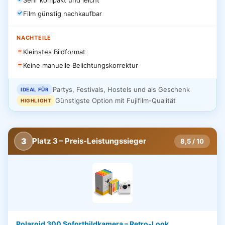
Sehr kompakt und leicht
Film günstig nachkaufbar
NACHTEILE
Kleinstes Bildformat
Keine manuelle Belichtungskorrektur
Partys, Festivals, Hostels und als Geschenk
IDEAL FÜR
Günstigste Option mit Fujifilm-Qualität
HIGHLIGHT
3
Platz 3 – Preis-Leistungssieger
8,5 / 10
Polaroid 300 Sofortbildkamera – Retro-Look