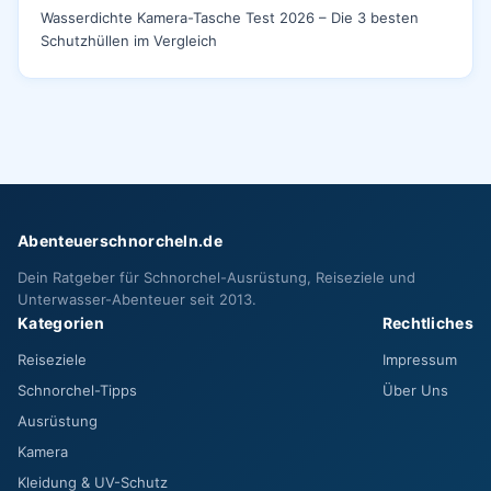
Wasserdichte Kamera-Tasche Test 2026 – Die 3 besten
Schutzhüllen im Vergleich
Abenteuerschnorcheln.de
Dein Ratgeber für Schnorchel-Ausrüstung, Reiseziele und
Unterwasser-Abenteuer seit 2013.
Kategorien
Rechtliches
Reiseziele
Impressum
Schnorchel-Tipps
Über Uns
Ausrüstung
Kamera
Kleidung & UV-Schutz