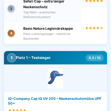
★★★★★
Safari Cap – extra langer
Nackenschutz
2
Top-Wahl – praktisches
Reißverschlussfach
★★★★☆
Basic Nature Legionärskappe
3
Preis-Leistungssieger – natürliche
Baumwolle
1
Platz 1 – Testsieger
9,3 / 10
iQ-Company Cap IQ UV 200 – Nackenschutzmütze UPF
50+
★★★★★