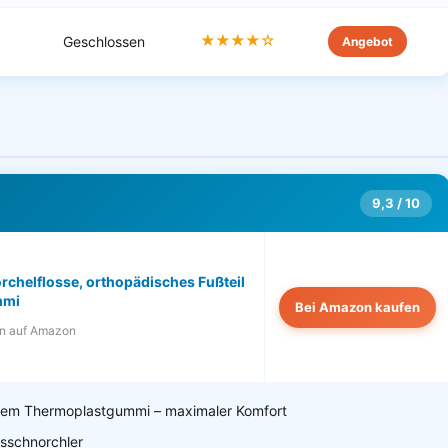
★★★★☆
Geschlossen
Angebot
9,3 / 10
rchelflosse, orthopädisches Fußteil
mmi
Bei Amazon kaufen
n auf Amazon
chem Thermoplastgummi – maximaler Komfort
tsschnorchler