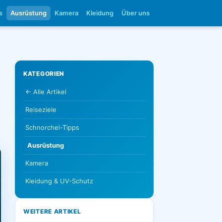
s
Ausrüstung
Kamera
Kleidung
Über uns
KATEGORIEN
← Alle Artikel
Reiseziele
Schnorchel-Tipps
Ausrüstung
Kamera
Kleidung & UV-Schutz
WEITERE ARTIKEL