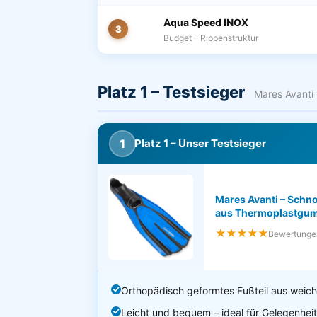
Aqua Speed INOX
3
Budget – Rippenstruktur
Platz 1 – Testsieger
Mares Avanti
1
Platz 1 – Unser Testsieger
Mares Avanti – Schno
aus Thermoplastgu
★★★★★
Bewertunge
Orthopädisch geformtes Fußteil aus wei
Leicht und bequem – ideal für Gelegenhei