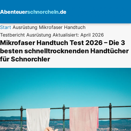
Reiseziele
Tipps
Ausrüstung
Abenteuer
schnorcheln
.de
Kamera
Kleidung
Über uns
Start
Ausrüstung
Mikrofaser Handtuch
Testbericht
Ausrüstung
Aktualisiert: April 2026
Mikrofaser Handtuch Test 2026 – Die 3
besten schnelltrocknenden Handtücher
für Schnorchler